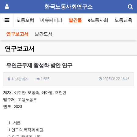
한국노동사회연구소
소소개
노동포럼
이슈페이퍼
발간물
e노동사회
노동교육
연구보고서
발간도서
연구보고서
유연근무제 활성화 방안 연구
최고관리자
1,585
2025.08.22 16:46
저자
: 이주환, 오정숙, 이아영, 조현민
발주처
: 고용노동부
연도
: 2023
Ⅰ. 서론
1.연구의 목적과 배경
2. 연구 방법과 내용