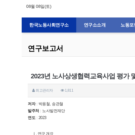
08월 08일(토)
한국노동사회연구소
연구소소개
노동포
연구보고서
2023년 노사상생협력교육사업 평가 
최고관리자
1,811
저자
: 박용철, 송관철
발주처
: 노사발전재단
연도
: 2023
Ⅰ. 연구 개요