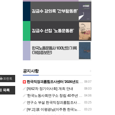
공지사항
+
프린트
한국직장괴롭힘조사센터 '2026년도 하반기 주요 사업 안내' (교육/컨설팅)
08.07
[제62차 정기이사회] 개최 안내
08.03
목록
'한국노동사회연구소 창립 40주년 기념 행사 안내'
04.06
연구소 부설 한국직장괴롭힘조사센터 '2026년도 주요 사업 안내' (교육/컨설팅)
03.25
[부고] 故 이평광님(이주환 한국노동사회연구소 부소장 부친상)
03.23