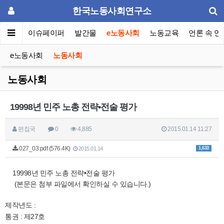
한국노동사회연구소
동포럼
이슈페이퍼
발간물
e노동사회
노동교육
언론 속 연
e노동사회
노동사회
노동사회
19998년 민주 노총 전략•전술 평가
편집국
0
4,885
2015.01.14 11:27
027_03.pdf (576.4K)
1,633
2015.01.14
19998년 민주 노총 전략•전술 평가
(본문은 첨부 파일에서 확인하실 수 있습니다.)
제작년도 :
통권 : 제27호