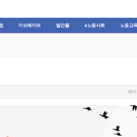
럼
이슈페이퍼
발간물
e노동사회
노동교
02.