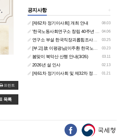
공지사항
+
[제62차 정기이사회] 개최 안내
08.03
'한국노동사회연구소 창립 40주년 기념 행사 안내'
04.06
연구소 부설 한국직장괴롭힘조사센터 '2026년도 주요 사업 안내' (교육/컨설팅)
03.25
[부고] 故 이평광님(이주환 한국노동사회연구소 부소장 부친상)
03.23
봄맞이 북악산 산행 안내(3/26)
03.11
2026년 설 인사
02.13
[제61차 정기이사회 및 제32차 정기총회 합동회의] 개최 안내
01.21
프린트
목록