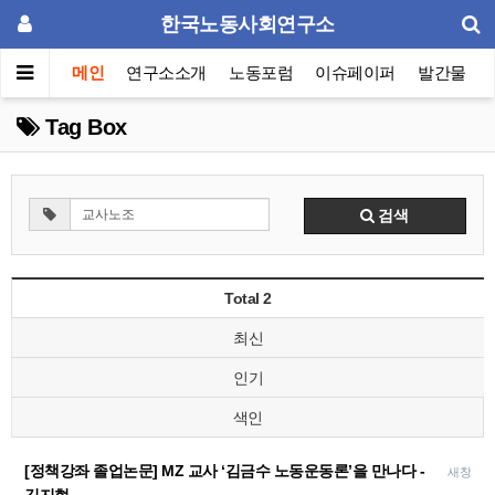
한국노동사회연구소
메인
연구소소개
노동포럼
이슈페이퍼
발간물
Tag Box
검색
Total 2
최신
인기
색인
[정책강좌 졸업논문] MZ 교사 ‘김금수 노동운동론’을 만나다 -
새창